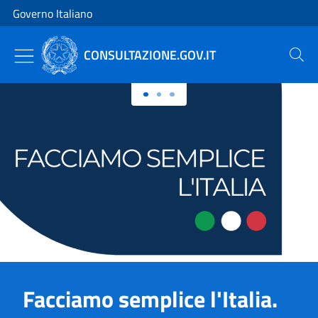
Vai al contenuto
Vai alla navigazione del sito
Governo Italiano
CONSULTAZIONE.GOV.IT
Cerca
Primo piano
Facciamo semplice l'Italia.