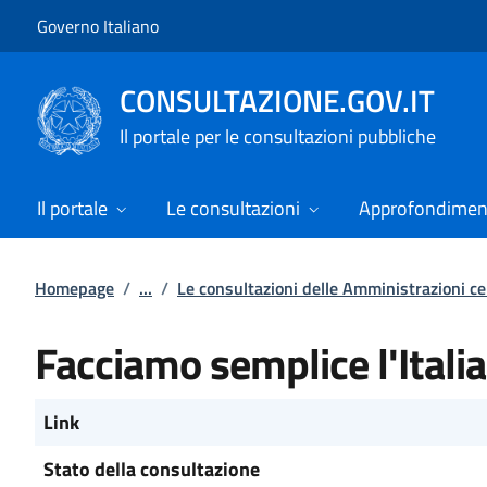
Vai al contenuto
Vai alla navigazione del sito
Governo Italiano
CONSULTAZIONE.GOV.IT
Il portale per le consultazioni pubbliche
Il portale
Le consultazioni
Approfondimen
Homepage
/
...
/
Le consultazioni delle Amministrazioni ce
Facciamo semplice l'Italia
Link
Stato della consultazione