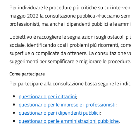
Per individuare le procedure più critiche su cui interven
maggio 2022 la consultazione pubblica «Facciamo semplice
professionisti, ma anche i dipendenti pubblici e le ammin
L’obiettivo è raccogliere le segnalazioni sugli ostacoli pi
sociale, identificando così i problemi più ricorrenti, come
superflue o complicate da ottenere. La consultazione vu
suggerimenti per semplificare e migliorare le procedure
Come partecipare
Per partecipare alla consultazione basta seguire le indic
questionario per i cittadini
;
questionario per le imprese e i professionisti
;
questionario per i dipendenti pubblici
;
questionario per le amministrazioni pubbliche
.