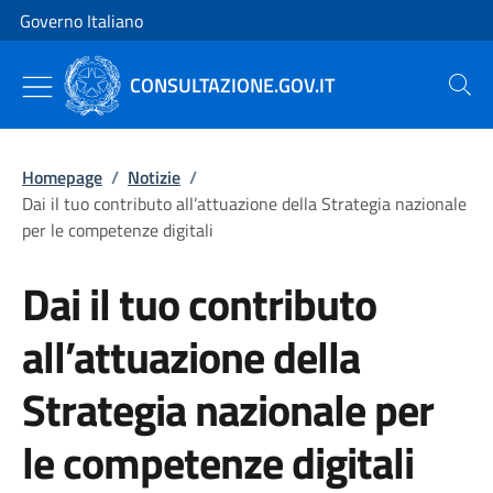
Vai al contenuto
Vai alla navigazione del sito
Governo Italiano
CONSULTAZIONE.GOV.IT
Cerca
Homepage
/
Notizie
/
Dai il tuo contributo all’attuazione della Strategia nazionale
per le competenze digitali
Dai il tuo contributo
all’attuazione della
Strategia nazionale per
le competenze digitali