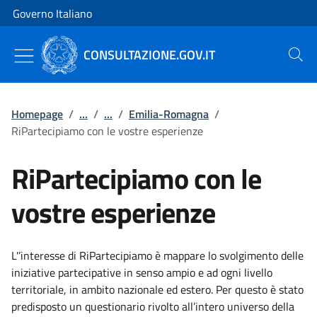
Vai al contenuto
Vai alla navigazione del sito
Governo Italiano
CONSULTAZIONE.GOV.IT
Cerca
Homepage
/
...
/
...
/
Emilia-Romagna
/
RiPartecipiamo con le vostre esperienze
RiPartecipiamo con le
vostre esperienze
L'’interesse di RiPartecipiamo è mappare lo svolgimento delle
iniziative partecipative in senso ampio e ad ogni livello
territoriale, in ambito nazionale ed estero. Per questo è stato
predisposto un questionario rivolto all’intero universo della