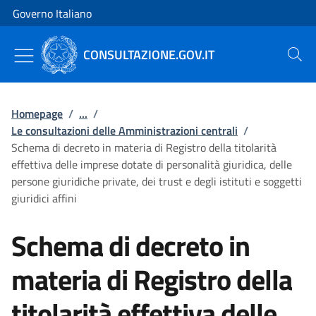
Vai al contenuto
Vai alla navigazione del sito
Governo Italiano
CONSULTAZIONE.GOV.IT
Cerca
Homepage
/
...
/
Le consultazioni delle Amministrazioni centrali
/
Schema di decreto in materia di Registro della titolarità
effettiva delle imprese dotate di personalità giuridica, delle
persone giuridiche private, dei trust e degli istituti e soggetti
giuridici affini
Schema di decreto in
materia di Registro della
titolarità effettiva delle