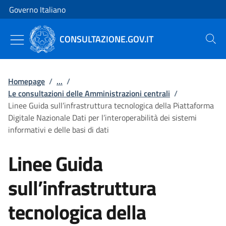
Vai al contenuto
Vai alla navigazione del sito
Governo Italiano
CONSULTAZIONE.GOV.IT
Cerca
Homepage
/
...
/
Le consultazioni delle Amministrazioni centrali
/
Linee Guida sull’infrastruttura tecnologica della Piattaforma
Digitale Nazionale Dati per l’interoperabilità dei sistemi
informativi e delle basi di dati
Linee Guida
sull’infrastruttura
tecnologica della