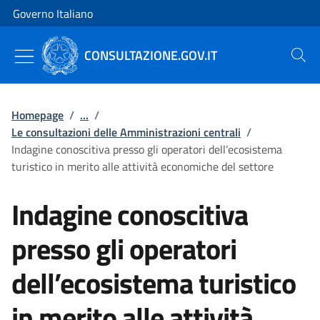
Vai al contenuto
Vai alla navigazione del sito
Governo Italiano
CONSULTAZIONE.GOV.IT
Cerca
Homepage
/
...
/
Le consultazioni delle Amministrazioni centrali
/
Indagine conoscitiva presso gli operatori dell’ecosistema
turistico in merito alle attività economiche del settore
Indagine conoscitiva
presso gli operatori
dell’ecosistema turistico
in merito alle attività