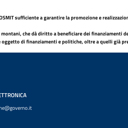
FOSMIT sufficiente a garantire la promozione e realizzazion
i montani, che dà diritto a beneficiare dei finanziamenti 
 oggetto di finanziamenti e politiche, oltre a quelli già p
ETTRONICA
one@governo.it