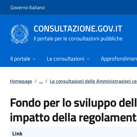
Vai al contenuto
Vai alla navigazione del sito
Governo Italiano
CONSULTAZIONE.GOV.IT
Il portale per le consultazioni pubbliche
Il portale
Le consultazioni
Approfondimen
Homepage
/
...
/
Le consultazioni delle Amministrazioni ce
Fondo per lo sviluppo dell
impatto della regolament
Link