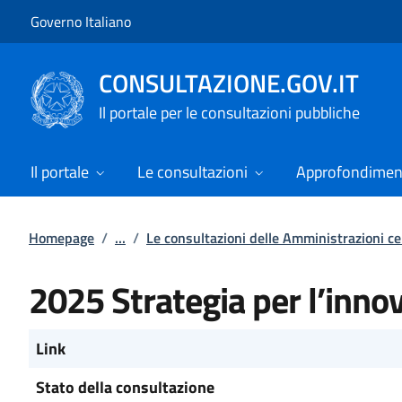
Vai al contenuto
Vai alla navigazione del sito
Governo Italiano
CONSULTAZIONE.GOV.IT
Il portale per le consultazioni pubbliche
Il portale
Le consultazioni
Approfondimen
Homepage
/
...
/
Le consultazioni delle Amministrazioni ce
2025 Strategia per l’innov
Link
Stato della consultazione