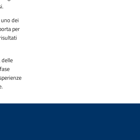
si.
è uno dei
porta per
isultati
a delle
 fase
esperienze
e.