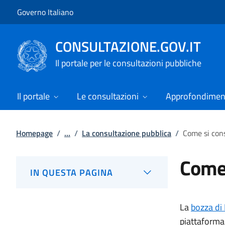
Vai al contenuto
Vai alla navigazione del sito
Governo Italiano
CONSULTAZIONE.GOV.IT
Il portale per le consultazioni pubbliche
Il portale
Le consultazioni
Approfondimen
Homepage
/
...
/
La consultazione pubblica
/
Come si cons
Come 
IN QUESTA PAGINA
La
bozza di 
piattaforma