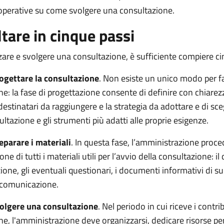
 operative su come svolgere una consultazione.
tare in cinque passi
zare e svolgere una consultazione, è sufficiente compiere ci
ogettare la consultazione
.
Non esiste un unico modo per f
e: l
a fase di progettazione consente di definire con chiarezz
i destinatari da raggiungere e la strategia da adottare e di sce
nsultazione e gli strumenti più adatti alle proprie esigenze.
eparare i materiali
. In questa fase, l’amministrazione proc
ione di tutti i materiali utili per l’avvio della consultazione: 
ione, gli eventuali questionari, i documenti informativi di su
i comunicazione.
olgere una consultazione
. Nel periodo in cui riceve i contrib
ne,
l'amministrazione
deve organizzarsi, dedicare risorse pe