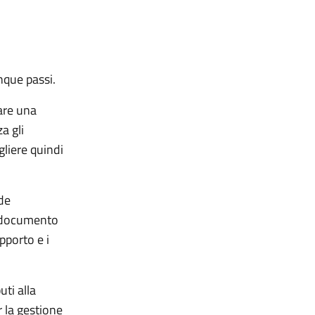
nque passi.
are una
a gli
gliere quindi
ede
il documento
pporto e i
uti alla
r la gestione